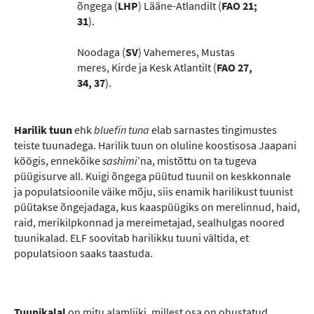
õngega (
LHP
) Lääne-Atlandilt (
FAO 21;
31
).
Noodaga (
SV
) Vahemeres, Mustas
meres, Kirde ja Kesk Atlantilt (
FAO 27,
34, 37
).
Harilik tuun
ehk
bluefin tuna
elab sarnastes tingimustes
teiste tuunadega. Harilik tuun on oluline koostisosa Jaapani
köögis, ennekõike
sashimi
’na, mistõttu on ta tugeva
püügisurve all. Kuigi õngega püütud tuunil on keskkonnale
ja populatsioonile väike mõju, siis enamik harilikust tuunist
püütakse õngejadaga, kus kaaspüügiks on merelinnud, haid,
raid, merikilpkonnad ja mereimetajad, sealhulgas noored
tuunikalad. ELF soovitab harilikku tuuni vältida, et
populatsioon saaks taastuda.
Tuunikalal
on mitu alamliiki, millest osa on ohustatud,