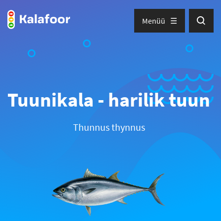
Menüü
Tuunikala - harilik tuun
Thunnus thynnus