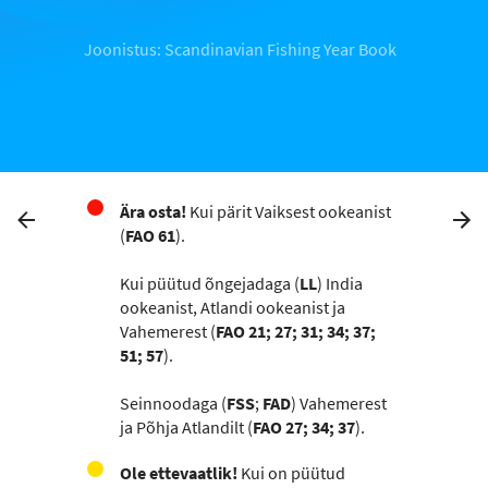
Joonistus: Scandinavian Fishing Year Book
Ära osta!
Kui pärit Vaiksest ookeanist
(
FAO 61
).
Kui püütud õngejadaga (
LL
) India
ookeanist, Atlandi ookeanist ja
Vahemerest (
FAO 21; 27; 31; 34; 37;
51; 57
).
Seinnoodaga (
FSS
;
FAD
) Vahemerest
ja Põhja Atlandilt (
FAO 27; 34; 37
).
Ole ettevaatlik!
Kui on püütud