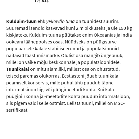
77; 81
).
Kulduim-tuun
ehk
yellowfin tuna
on tuunidest suurim.
Suuremad isendid kasvavad kuni 2 m pikkuseks ja üle 150 kg
kiskjateks. Kulduim-tuuna püütakse enim Okeaanias ja India
ookeani läänepoolses osas. Nüüdseks on püügisurve
populaarsele kalale stabiliseerunud ja populatsioonid
näitavad taastumismärke. Olulist osa mängib õngepüük,
millel on väike mõju keskkonnale ja populatsioonidele.
Tuunikalal
on mitu alamliiki, millest osa on ohustatud,
teised paremas olukorras. Eestlasteni jõuab tuunikala
peamiselt konservis, mille puhul tihti puudub täpne
informatsioon liigi või püügimeetodi kohta. Kui kala
püügipiirkonna ja -meetodite kohta puudub informatsioon,
siis pigem väldi selle ostmist. Eelista tuuni, millel on MSC-
sertifikaat.