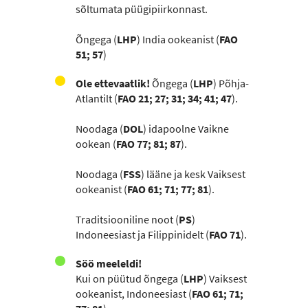
sõltumata püügipiirkonnast.
Õngega (
LHP
) India ookeanist (
FAO
51; 57
)
Ole ettevaatlik!
Õngega (
LHP
) Põhja-
Atlantilt (
FAO 21; 27; 31; 34; 41; 47
).
Noodaga (
DOL
) idapoolne Vaikne
ookean (
FAO 77; 81; 87
).
Noodaga (
FSS
) lääne ja kesk Vaiksest
ookeanist (
FAO 61; 71;
77; 81
).
Traditsiooniline noot (
PS
)
Indoneesiast ja Filippinidelt (
FAO 71
).
Söö meeleldi!
Kui on püütud õngega (
LHP
) Vaiksest
ookeanist, Indoneesiast (
FAO 61; 71;