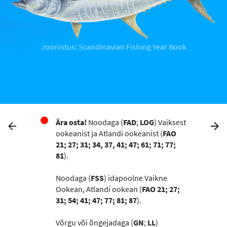
Joonistus: Scandinavian Fishing Year Book
Ära osta!
Noodaga (
FAD
;
LOG
) Vaiksest
ookeanist ja Atlandi ookeanist (
FAO
21; 27; 31; 34, 37, 41; 47; 61; 71; 77;
81
).
Noodaga (
FSS
) idapoolne Vaikne
Ookean, Atlandi ookean (
F
AO 21; 27;
31; 54; 41; 47; 77; 81; 87
).
Võrgu või õngejadaga (
GN
;
LL
)