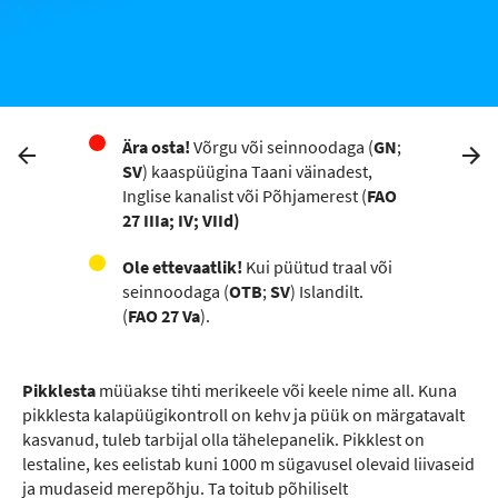
Ära osta!
Võrgu või seinnoodaga (
GN
;
SV
) kaaspüügina Taani väinadest,
Inglise kanalist või Põhjamerest (
FAO
27 IIIa; IV; VIId)
Ole ettevaatlik!
Kui püütud traal või
seinnoodaga (
OTB
;
SV
) Islandilt.
(
FAO 27 Va
).
Pikklesta
müüakse tihti merikeele või keele nime all. Kuna
pikklesta kalapüügikontroll on kehv ja püük on märgatavalt
kasvanud, tuleb tarbijal olla tähelepanelik. Pikklest on
lestaline, kes eelistab kuni 1000 m sügavusel olevaid liivaseid
ja mudaseid merepõhju. Ta toitub põhiliselt